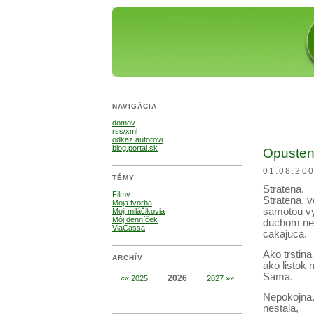
NAVIGÁCIA
domov
rss/xml
odkaz autorovi
blog.portal.sk
Opusten
01.08.200
TÉMY
Stratena.
Filmy
Stratena, 
Moja tvorba
samotou vy
Moji miláčikovia
Môj denníček
duchom ne
ViaCassa
cakajuca.
Ako trstina
ARCHÍV
ako listok 
Sama.
2026
«« 2025
2027 »»
Nepokojna
nestala,