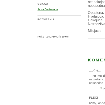
nespokojna
ODKAZY
neposedna
Ja na DeviantArte
Opustena.
Hladajuca.
ROZŠÍRENIA
Cakajuca.
Netrpezliva
Milujuca.
POČET ZHLIADNUTÍ:
16045
KOME
...:-)))...
...len mu 
nezostarla
opísaného...
p
FLEXI
neboj, on to