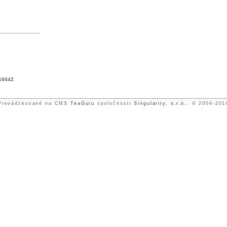
16042
Prevádzkované na CMS
TeaGuru
spoločnosti
Singularity, s.r.o.
, © 2004-201