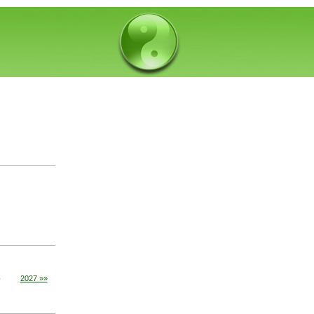
6
2027 »»