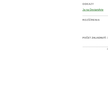
ODKAZY
Ja na DeviantArte
ROZŠÍRENIA
POČET ZHLIADNUTÍ: