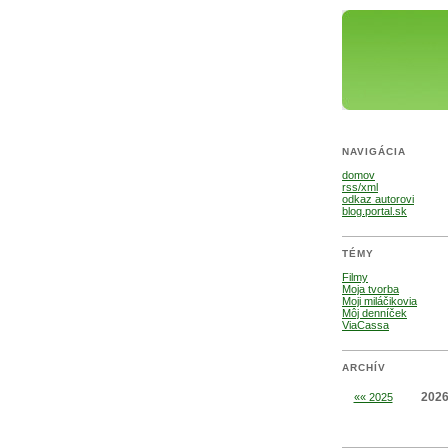
NAVIGÁCIA
domov
rss/xml
odkaz autorovi
blog.portal.sk
TÉMY
Filmy
Moja tvorba
Moji miláčikovia
Môj denníček
ViaCassa
ARCHÍV
202
«« 2025